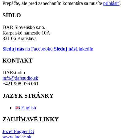
Prepáčte, ale pred zanechaním komentára sa musíte
prihlásiť
.
SÍDLO
DAR Slovensko s.r.o.
Karpatské námestie 10A
831 06 Bratislava
Sleduj nás
na Facebooku
Sleduj nás
LinkedIn
KONTAKT
DARstudio
info@darstudio.sk
+421 908 976 061
JAZYK STRÁNKY
English
ZAUJÍMAVÉ LINKY
Jozef Fugger IG
www.luclac.sk