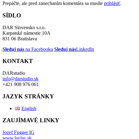
Prepáčte, ale pred zanechaním komentára sa musíte
prihlásiť
.
SÍDLO
DAR Slovensko s.r.o.
Karpatské námestie 10A
831 06 Bratislava
Sleduj nás
na Facebooku
Sleduj nás
LinkedIn
KONTAKT
DARstudio
info@darstudio.sk
+421 908 976 061
JAZYK STRÁNKY
English
ZAUJÍMAVÉ LINKY
Jozef Fugger IG
www.luclac.sk